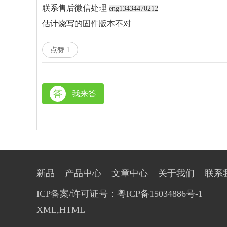
联系售后微信处理
eng13434470212
估计烧写的固件版本不对
点赞
1
答
我来答
新品
产品中心
文章中心
关于我们
联系
ICP备案/许可证号：粤ICP备15034886号-1
XML
,
HTML