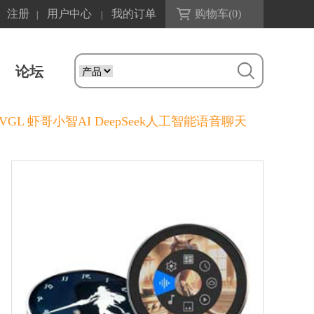
注册
用户中心
我的订单
购物车(
0
)
|
|
论坛
GL 虾哥小智AI DeepSeek人工智能语音聊天