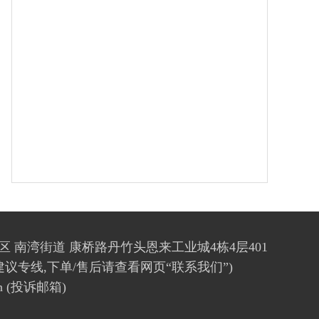
区 南湾街道 康桥路丹竹头恩来工业城4栋4层401
(投诉建议专线,下单/售后请查看网页“联系我们”)
cn (投诉邮箱)