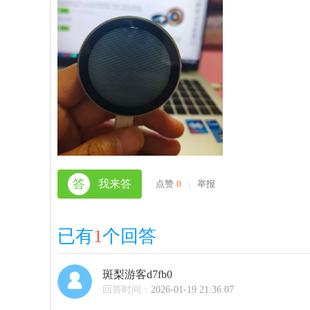
答
我来答
点赞
0
|
举报
已有
1
个回答
斑梨游客d7fb0
回答时间：
2026-01-19 21:36:07