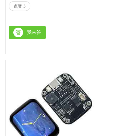
点赞
3
答
我来答