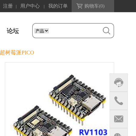
注册
用户中心
我的订单
购物车(
0
)
|
|
论坛
2G远超树莓派PICO