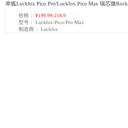
幸狐Luckfox Pico Pro/Luckfox Pico Max 瑞芯微Roc
价格：
¥199.99-214.9
型号：
Luckfox-Pico-Pro-Max
制造商：
Luckfox