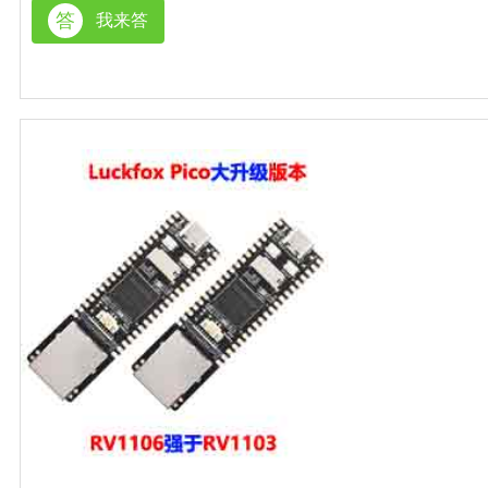
答
我来答