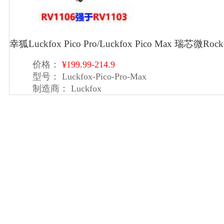
幸狐Luckfox Pico Pro/Luckfox Pico Max 瑞芯微Roc
价格：
¥199.99-214.9
型号：
Luckfox-Pico-Pro-Max
制造商：
Luckfox