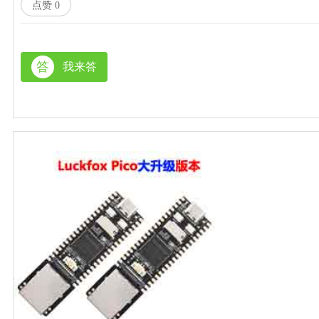
点赞
0
答
我来答