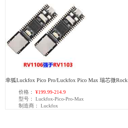
幸狐Luckfox Pico Pro/Luckfox Pico Max 瑞芯微Roc
价格：
¥199.99-214.9
型号：
Luckfox-Pico-Pro-Max
制造商：
Luckfox