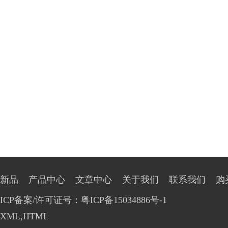
新品
产品中心
文章中心
关于我们
联系我们
购
ICP备案/许可证号：粤ICP备15034886号-1
XML
,
HTML