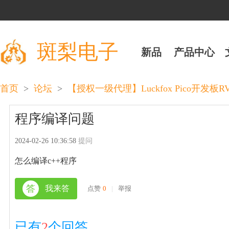
斑梨电子
新品
产品中心
>
>
首页
论坛
【授权一级代理】Luckfox Pico开发板RV110
程序编译问题
2024-02-26 10:36:58
提问
怎么编译c++程序
答
我来答
点赞
0
|
举报
已有
2
个回答