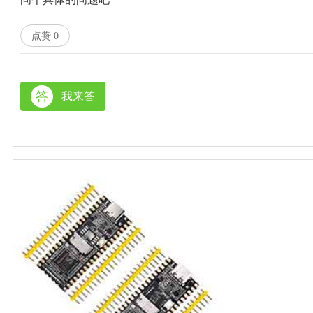
点赞
0
答
我来答