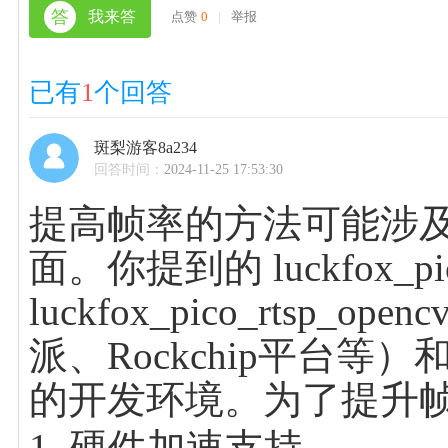
答
我来答
点赞
0
|
举报
已有
1
个回答
斑梨游客8a234
回答时间：
2024-11-25 17:53:30
提高帧率的方法可能涉
面。你提到的 luckfox_pico_
luckfox_pico_rt
派、Rockchip平台等）
的开发环境。为了提升
1. 硬件加速支持