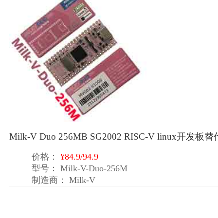
Milk-V Duo 256MB SG2002 RISC-V lin
价格：
¥84.9/94.9
型号：
Milk-V-Duo-256M
制造商：
Milk-V