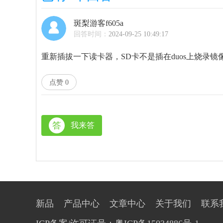
斑梨游客f605a
回答时间：
2024-09-25 10:49:17
重新插拔一下读卡器，SD卡不是插在duos上烧录镜
点赞
0
答
我来答
新品
产品中心
文章中心
关于我们
联系