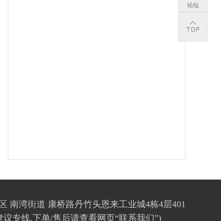
论坛
区 南湾街道 康桥路丹竹头恩来工业城4栋4层401
(投诉建议专线,下单/售后请查看网页“联系我们”)