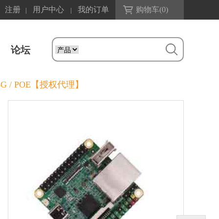
注册
用户中心
我的订单
购物车(
0
)
|
|
论坛
MC-8G / POE【授权代理】