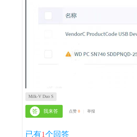
Milk-V Duo S
答
我来答
点赞
0
|
举报
已有
1
个回答