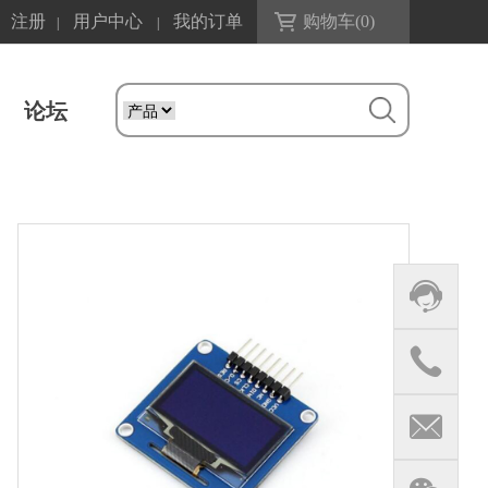
注册
用户中心
我的订单
购物车(
0
)
|
|
论坛