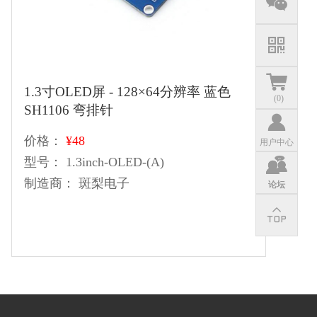
1.3寸OLED屏 - 128×64分辨率 蓝色
(
0
)
SH1106 弯排针
价格：
¥48
用户中心
型号：
1.3inch-OLED-(A)
制造商：
斑梨电子
论坛