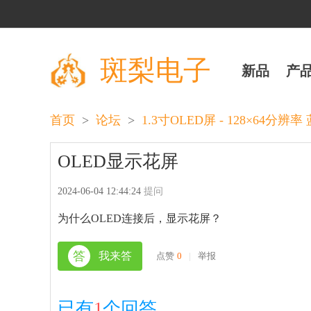
斑梨电子
新品
产
>
>
首页
论坛
1.3寸OLED屏 - 128×64分辨率
OLED显示花屏
2024-06-04 12:44:24
提问
为什么OLED连接后，显示花屏？
答
我来答
点赞
0
|
举报
已有
1
个回答