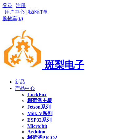
登录
|
注册
|
用户中心
|
我的订单
购物车(
0
)
斑梨电子
新品
产品中心
LuckFox
树莓派主板
Jetson系列
Milk-V系列
ESP32系列
Micro:bit
Arduino
树莓派PICO2