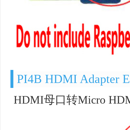
PI4B HDMI Adapter E
HDMI母口转Micro 