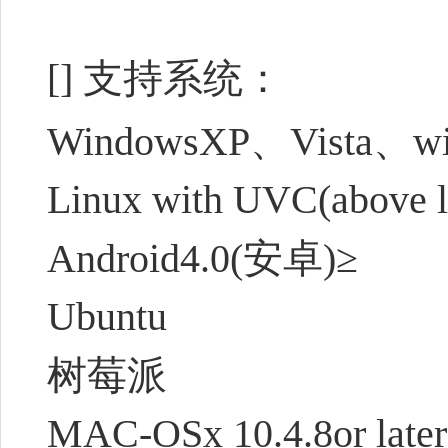
[] 支持系统：
WindowsXP、Vista、w
Linux with UVC(above l
Android4.0(安卓)≥
Ubuntu
树莓派
MAC-OSx 10.4.8or later