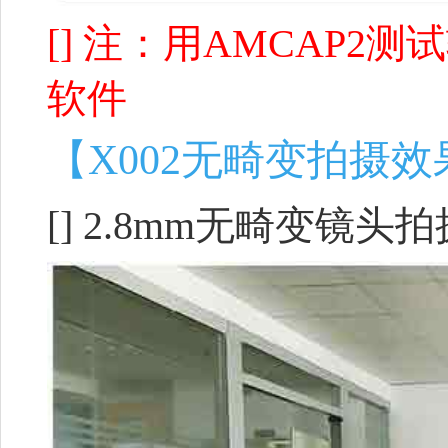
[] 注：用AMCAP
软件
【X002无畸变拍摄
[] 2.8mm无畸变镜头