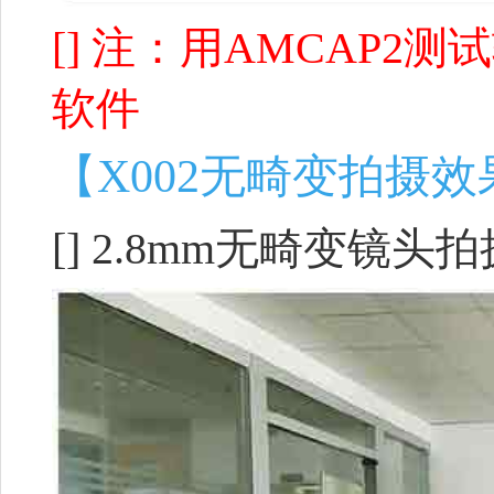
[] 注：用AMCAP
软件
【X002无畸变拍摄
[] 2.8mm无畸变镜头