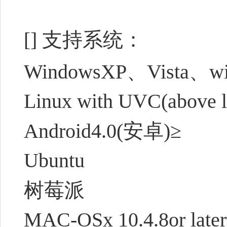
[] 支持系统：
WindowsXP、Vista、w
Linux with UVC(above l
Android4.0(安卓)≥
Ubuntu
树莓派
MAC-OSx 10.4.8or later