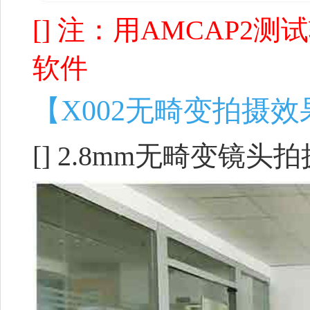
[] 注：用AMCAP
软件
【X002无畸变拍摄
[] 2.8mm无畸变镜头