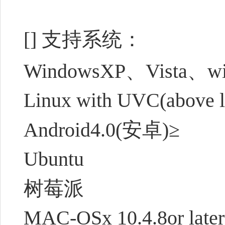
[] 支持系统：
WindowsXP、Vista、w
Linux with UVC(above l
Android4.0(安卓)≥
Ubuntu
树莓派
MAC-OSx 10.4.8or later