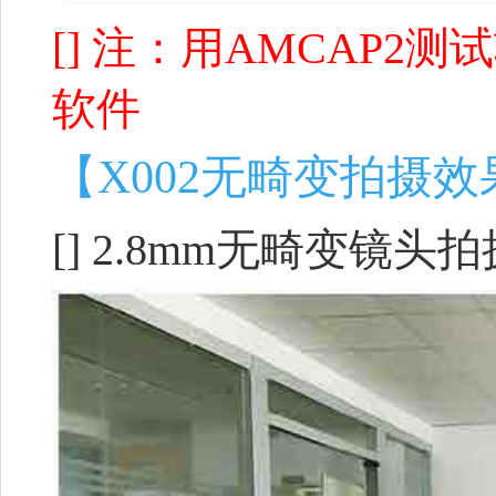
[] 注：用AMCAP
软件
【X002无畸变拍摄
[] 2.8mm无畸变镜头