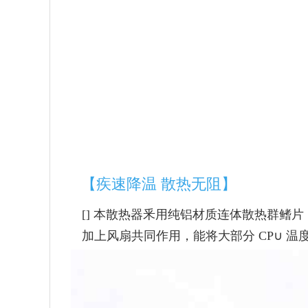
【疾速降温 散热无阻】
[]
本散热器釆用纯铝材质连体散热群鳍片
加上风扇共同作用，能将大部分 CP∪ 