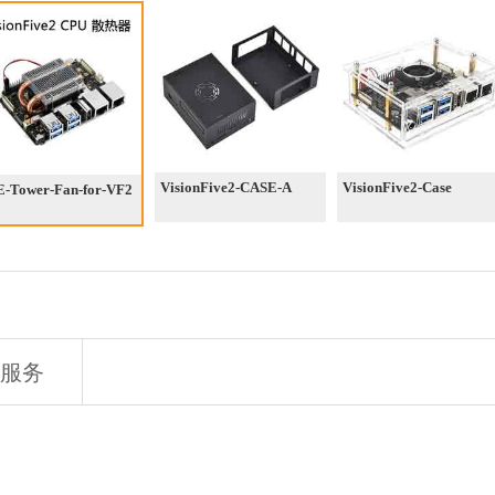
VisionFive2-CASE-A
VisionFive2-Case
E-Tower-Fan-for-VF2
服务