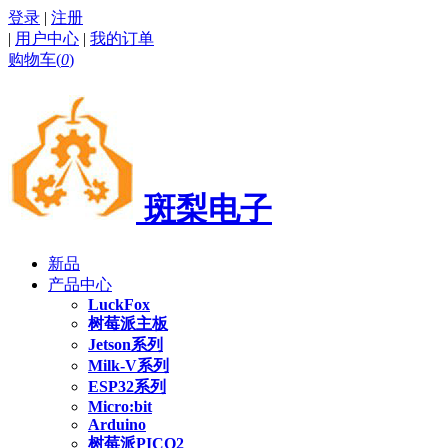
登录
|
注册
|
用户中心
|
我的订单
购物车(
0
)
斑梨电子
新品
产品中心
LuckFox
树莓派主板
Jetson系列
Milk-V系列
ESP32系列
Micro:bit
Arduino
树莓派PICO2