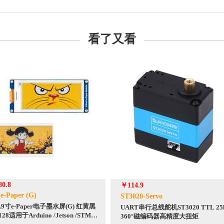
看了又看
80.8
￥114.9
 e-Paper (G)
ST3020-Servo
9寸e-Paper电子墨水屏(G) 红黄黑
UART串行总线舵机ST3020 TTL 25k
128适用于Arduino /Jetson /STM32
360°磁编码器高精度大扭矩