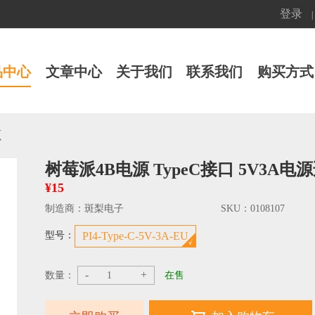
登录
|
品中心
文章中心
关于我们
联系我们
购买方式
源
树莓派4B电源 TypeC接口 5V3A电
¥15
制造商：
斑梨电子
SKU：
0108107
型号：
PI4-Type-C-5V-3A-EU
-
+
数量：
在售