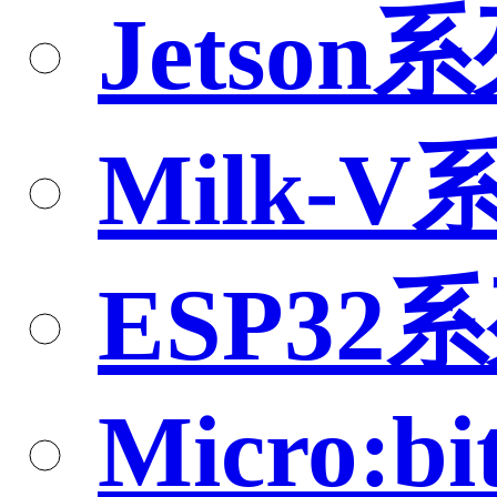
Jetson
Milk-V
ESP32
Micro:bi