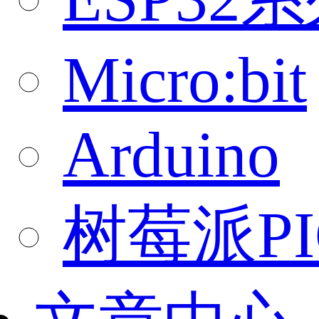
Micro:bit
Arduino
树莓派PI