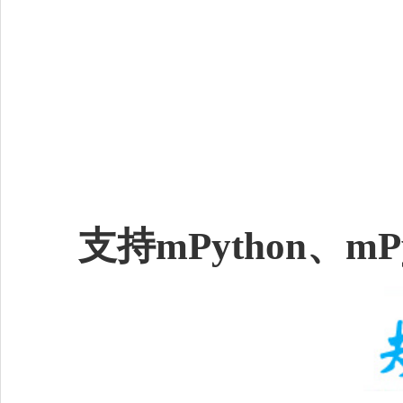
支持mPython、mP