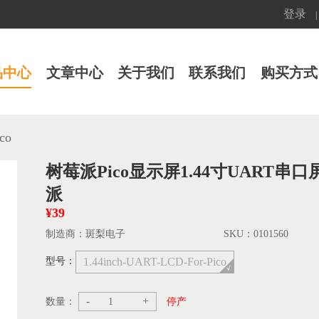
登录
|
品中心
文章中心
关于我们
联系我们
购买方式
co
树莓派Pico显示屏1.44寸UART串口屏
派
¥39
制造商：
斑梨电子
SKU：
0101560
型号：
1.44inch-UART-LCD-For-Pico
-
+
数量：
停产