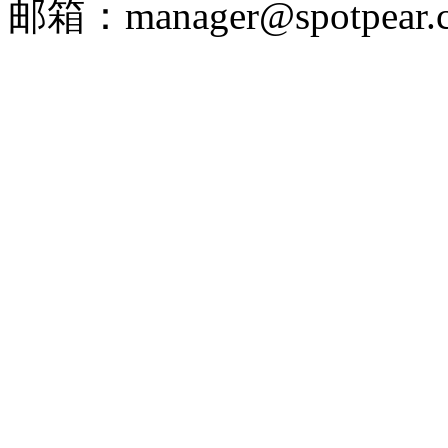
邮箱：manager@spotpear