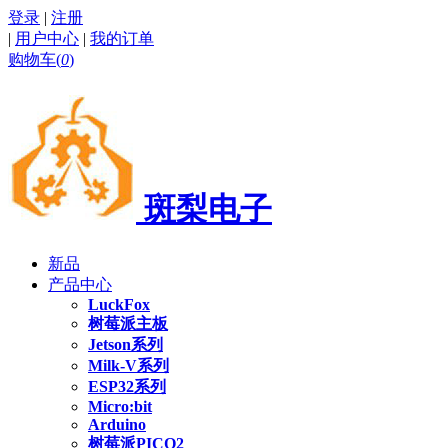
登录
|
注册
|
用户中心
|
我的订单
购物车(
0
)
斑梨电子
新品
产品中心
LuckFox
树莓派主板
Jetson系列
Milk-V系列
ESP32系列
Micro:bit
Arduino
树莓派PICO2