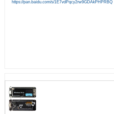
https://pan.baidu.com/s/1E7vdPqcy2rw9GDAkPHPRB