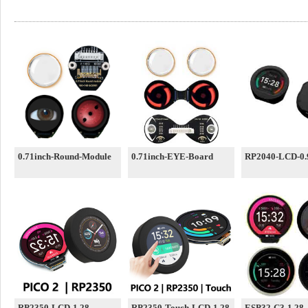
0.71inch-Round-Module
0.71inch-EYE-Board
RP2040-LCD-0.
RP2350-LCD-1.28
RP2350-Touch-LCD-1.28
ESP32-C3-1.28