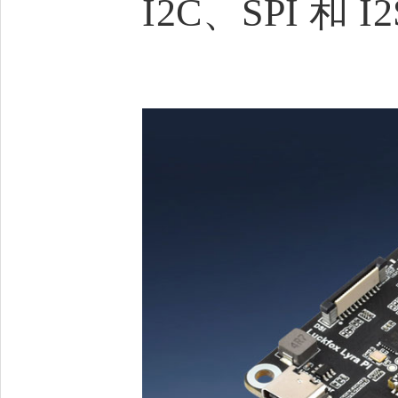
I2C、SPI 