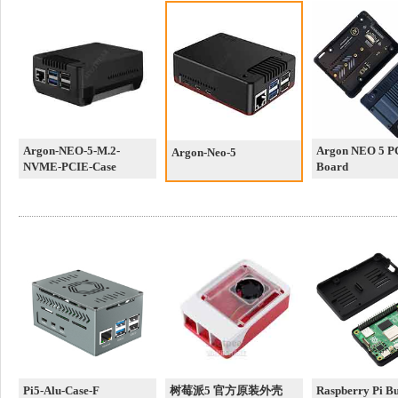
Argon-NEO-5-M.2-
Argon NEO 5 P
Argon-Neo-5
NVME-PCIE-Case
Board
Pi5-Alu-Case-F
树莓派5 官方原装外壳
Raspberry Pi B