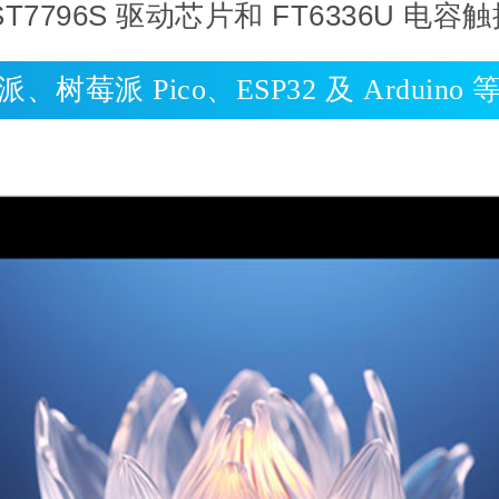
ST7796S 驱动芯片和 FT6336U 电容
、树莓派 Pico、ESP32 及 Arduino