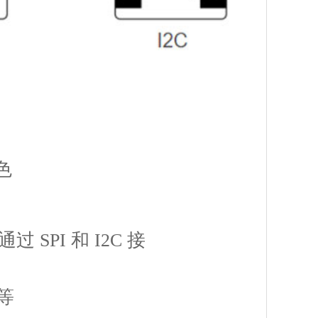
色
 SPI 和 I2C 接
等