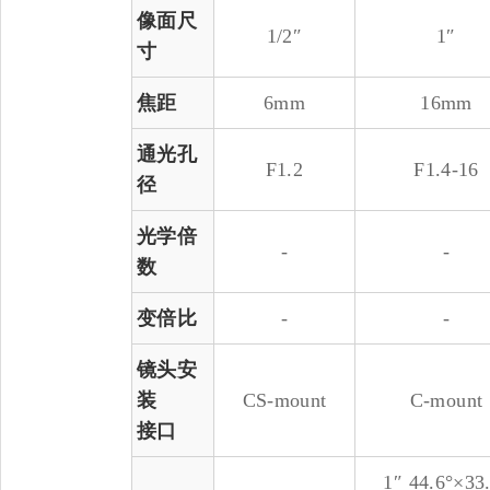
像面尺
1/2″
1″
寸
焦距
6mm
16mm
通光孔
F1.2
F1.4-16
径
光学倍
-
-
数
变倍比
-
-
镜头安
装
CS-mount
C-mount
接口
1″ 44.6°×33