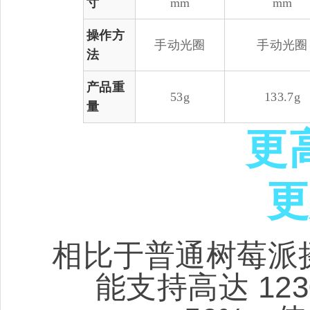
寸
mm
mm
操作方
手动光圈
手动光圈
法
产品重
53g
133.7g
量
更
更
相比于普通树莓派摄像
能支持高达 12