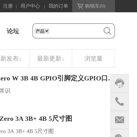
注册
用户中心
我的订单
购物车(
0
)
|
|
论坛
最新发布
↓
最新更新
↓
浏览量
树莓派zero W 3B 4B GPIO引脚定义GPIO口针脚wiringPi BCM PWM口定义
常识
ero 3A 3B+ 4B 5尺寸图
ro 3A 3B+ 4B 5尺寸图