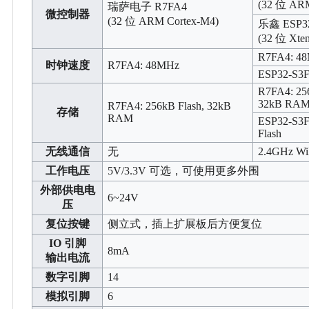
(32 位 ARM
瑞萨电子 R7FA4
微控制器
(32 位 ARM Cortex-M4)
乐鑫 ESP3
(32 位 Xte
R7FA4: 4
时钟速度
R7FA4: 48MHz
ESP32-S3
R7FA4: 2
32kB RA
R7FA4: 256kB Flash, 32kB
存储
RAM
ESP32-S3
Flash
无线通信
无
2.4GHz WiF
工作电压
5V/3.3V 可选，可使用更多外围
外部供电电
6~24V
压
复位按键
侧立式，插上扩展板后方便复位
IO 引脚
8mA
输出电流
数字引脚
14
模拟引脚
6