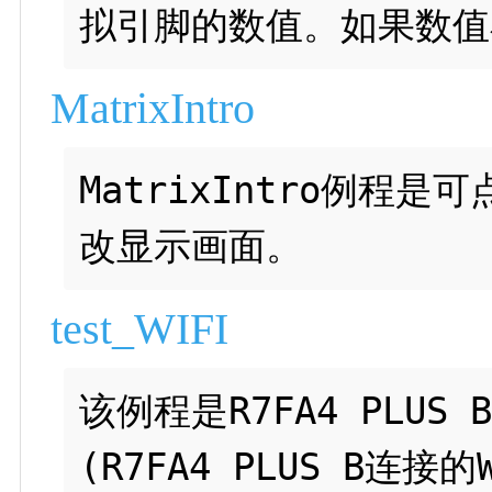
MatrixIntro
MatrixIntro例程是
test_WIFI
该例程是R7FA4 PLUS
(R7FA4 PLUS B连接