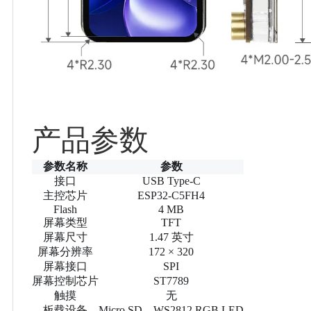
产品参数
参数名称
参数
接口
USB Type-C
主控芯片
ESP32-C5FH4
Flash
4 MB
屏幕类型
TFT
屏幕尺寸
1.47 英寸
屏幕分辨率
172 × 320
屏幕接口
SPI
屏幕控制芯片
ST7789
触摸
无
板载设备
Micro SD、WS2812 RGB LED