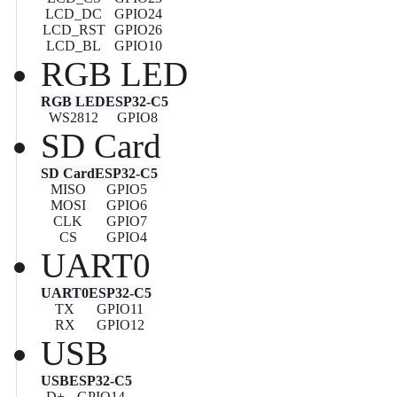
LCD_DC
GPIO24
LCD_RST
GPIO26
LCD_BL
GPIO10
RGB LED
RGB LED
ESP32-C5
WS2812
GPIO8
SD Card
SD Card
ESP32-C5
MISO
GPIO5
MOSI
GPIO6
CLK
GPIO7
CS
GPIO4
UART0
UART0
ESP32-C5
TX
GPIO11
RX
GPIO12
USB
USB
ESP32-C5
D+
GPIO14