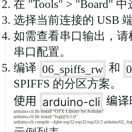
在 "Tools" > "Boar
选择当前连接的 USB 
如需查看串口输出，请根
串口配置。
编译
和
06_spiffs_rw
0
SPIFFS 的分区方案。
使用
编译
arduino-cli
arduino-cli lib install "GFX Library for Arduino"
arduino-cli lib install "lvgl@9.5.0"
arduino-cli compile --fqbn esp32:esp32:esp32c5 arduino/02_lvg