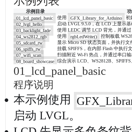
示例列表
示例目录
功
使用
初
01_lcd_panel_basic
GFX_Library_for_Arduino
启动 LVGL 9.5.0，在 LCD 上显
02_lvgl_hello
使用 LEDC 调节 LCD 背光，并通过
03_backlight_fade
使用
控制板载 WS28
04_ws2812_rgb
rgbLedWrite()
显示 Micro SD 状态页面，并执
05_sdcard_rw
挂载 SPIFFS，在内部 Flash 
06_spiffs_rw
扫描附近 Wi-Fi 热点，并通过串
07_wifi_scan
综合演示 LCD、WS2812B、SPIFFS
08_board_showcase
01_lcd_panel_basic
程序说明
本示例使用
GFX_Libra
启动 LVGL。
LCD 先显示多色条