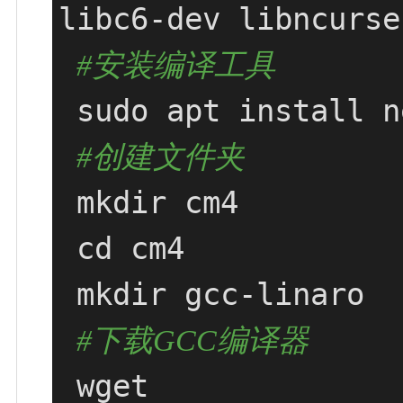
libc6-dev libncurse
#安装编译工具
 sudo apt install neovim

#创建文件夹
 mkdir cm4

 cd cm4

 mkdir gcc-linaro

#下载GCC编译器
 wget 