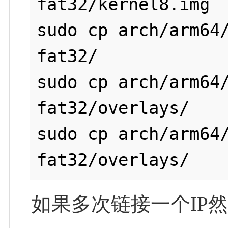
fat32/kernel8.img

sudo cp arch/arm64
fat32/

sudo cp arch/arm64
fat32/overlays/

sudo cp arch/arm64
如果多次链接一个IP然后系