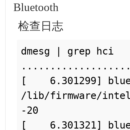
Bluetooth
检查日志
dmesg | grep hci

...................
[    6.301299] blue
/lib/firmware/intel
-20

[    6.301321] blue