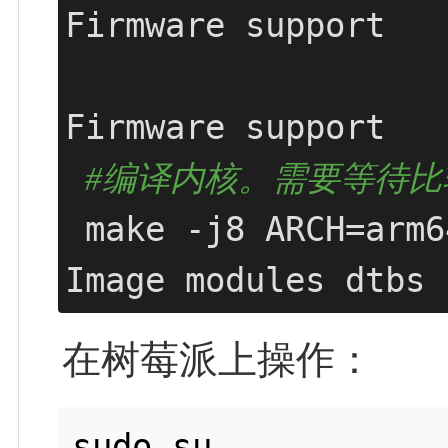
Firmware support

                     [M]Intel Wireless WiFi
Firmware support

#编译内核。需要等待比
 make -j8 ARCH=arm64 CROSS_COMPILE=aarch64-linux-gnu- 
Image modules dtbs
在树莓派上操作：
sudo su
