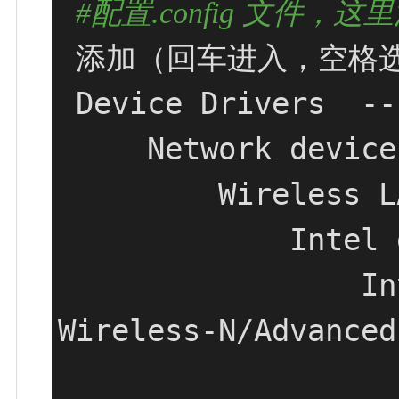
#配置.config 文件
 添加（回车进入，空格选中）

 Device Drivers  ---> 

     Network device support  --->

         Wireless LAN  --->

             Intel devices

                 Intel Wireless WiFi Next Gen AGN - 
Wireless-N/Advanced
                     [M]Intel Wireless WiFi