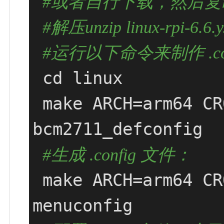
#或者自行下载，然后复
#解压unzip linux-rp
#运行以下命令来制作 .con
 cd linux

 make ARCH=arm64 CROSS_COMPILE=aarch64-linux-gnu- 
bcm2711_defconfig

#生成 .config 文件：
 make ARCH=arm64 CROSS_COMPILE=aarch64-linux-gnu- 
menuconfig
