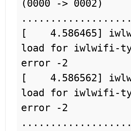
(0000 -> 0002)

...................
[    4.586465] iwlw
load for iwlwifi-ty
error -2

[    4.586562] iwlw
load for iwlwifi-ty
error -2
