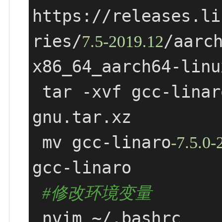
https://releases.li
ries/
/aarc
7.5
-2019.12
x86_64_aarch64-linu
 tar -xvf gcc-linar
gnu.tar.xz

 mv gcc-linaro
-7.5
.0
-
gcc-linaro

#修改环境变量
 nvim ~/.bashrc
