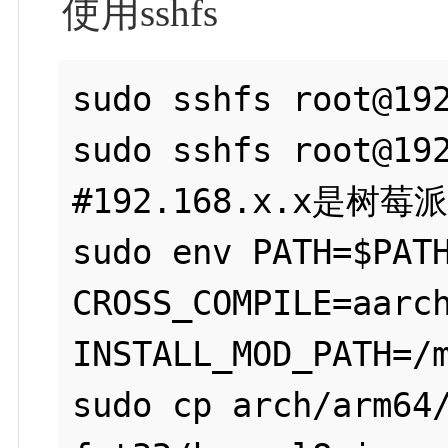
使用sshfs
sudo sshfs root@192
sudo sshfs root@192
#192.168.x.x是树莓派
sudo env PATH=$PATH
CROSS_COMPILE=aarch
INSTALL_MOD_PATH=/m
sudo cp arch/arm64