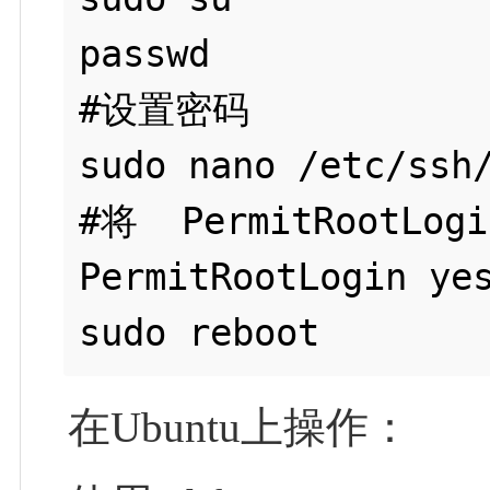
passwd

#设置密码

sudo nano /etc/ssh/
#将  PermitRootLogi
PermitRootLogin yes
在Ubuntu上操作：