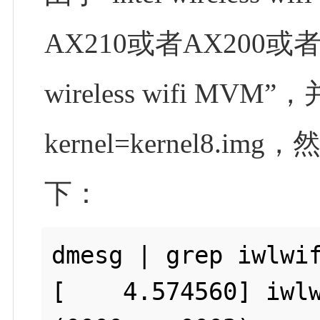
AX210或者AX200或者
wireless wifi MVM”，
kernel=kernel
下：
dmesg | grep iwlwif
[    4.574560] iwlw