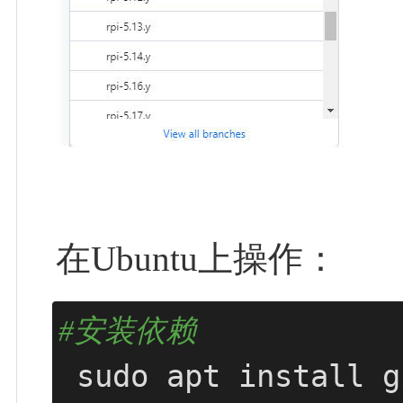
在Ubuntu上操作：
#安装依赖
 sudo apt install git bc bison flex libssl-dev make 