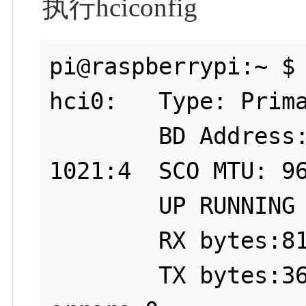
执行hciconfig
pi@raspberrypi:~ $ 
hci0:	Type: Primary  Bus: USB

	BD Address: D8:3B:BF:46:2B:1A  ACL MTU: 
1021:4  SCO MTU: 96
	UP RUNNING 

	RX bytes:813 acl:0 sco:0 events:62 errors:0

	TX bytes:3683 acl:0 sco:0 commands:62 