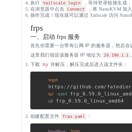
执行
，等待登录链接生成，
tailscale login
在浏览器中点击
，将 NanoKVM 加入到
Connect
操作完成！现在就可以通过 Tailscale 访问 Nan
frps
一、
启动 frps 服务
首先你需要一台带有公网 IP 的服务器，然后在该服
这里我们假设该服务器 IP 地址为
20.190.1.1
下载
frp
并解压，解压完成后进入该文件夹：
wget
tar
-xzvf
cd
创建配置文件
：
frps.yaml
bindPort
:
7000