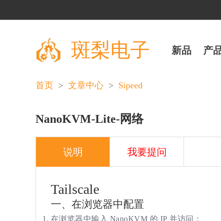
斑梨电子
新品
产
>
>
Sipeed
首页
文章中心
NanoKVM-Lite-网络
说明
我要提问
Tailscale
一、
在浏览器中配置
在浏览器中输入 NanoKVM 的 IP 并访问；