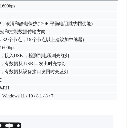
21600bps
护，浪涌和静电保护(120R 平衡电阻跳线帽使能)
判别和控制数据传输方向
 32 个节点，16 个节点以上建议加中继器)
21600bps
，接入USB ，检测到电压则亮红灯
，有数据从 USB 口发出时亮绿灯
灯，有数据从设备接口发回时亮蓝灯
℃
5%RH
dows 11 / 10 / 8.1 / 8 / 7