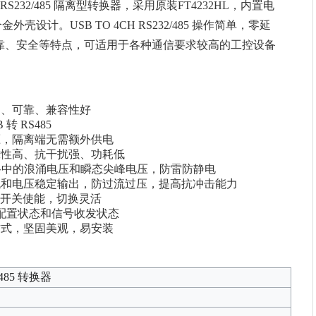
B 转 RS232/485 隔离型转换器，采用原装FT4232HL，内置电
设计。USB TO 4CH RS232/485 操作简单，零延
靠、安全等特点，可适用于各种通信要求较高的工控设备
稳定、可靠、兼容性好
转 RS485
压，隔离端无需额外供电
靠性高、抗干扰强、功耗低
制电路中的浪涌电压和瞬态尖峰电压，防雷防静电
流和电压稳定输出，防过流过压，提高抗冲击能力
过拨码开关使能，切换灵活
设备配置状态和信号收发状态
方式，坚固美观，易安装
/485 转换器