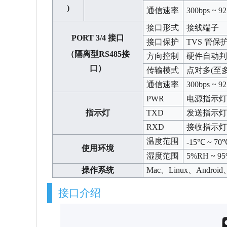
)
通信速率
300bps ~ 9
接口形式
接线端子
PORT 3/4 接口
接口保护
TVS 管保
（隔离型RS485接
方向控制
硬件自动
口）
传输模式
点对多(至多
通信速率
300bps ~ 9
PWR
电源指示灯
指示灯
TXD
发送指示灯
RXD
接收指示
温度范围
-15℃ ~ 70
使用环境
湿度范围
5%RH ~ 9
操作系统
Mac、Linux、Android、Win
接口介绍