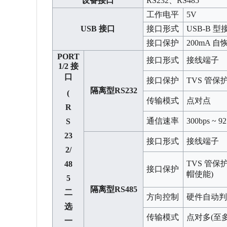
设备接口
RS232、RS485
工作电平
5V
USB 接口
接口形式
USB-B 型
接口保护
200mA
PORT
接口形式
接线端子
1/2 接
口
接口保护
TVS 管
隔离型RS232
(
传输模式
点对点
R
通信速率
300bps ~ 9
S
23
接口形式
接线端子
2/
TVS 管
48
接口保护
帽使能)
5
隔离型RS485
二
方向控制
硬件自动
选
传输模式
点对多(至多
一