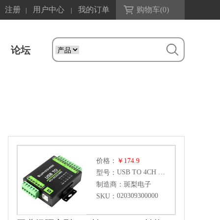
注册
用户中心
我的订单
购物车(
0
)
|
|
论坛
价格：
￥174.9
USB TO 4CH RS232-485
型号：
制造商：
斑梨电子
020309300000
SKU：