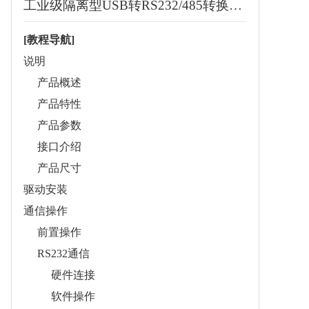
工业级隔离型USB转RS232/485转换器 支持USB转2路RS232+2路RS232/485 原装FT4232HL
[教程导航]
说明
产品概述
产品特性
产品参数
接口介绍
产品尺寸
驱动安装
通信操作
前置操作
RS232通信
硬件连接
软件操作