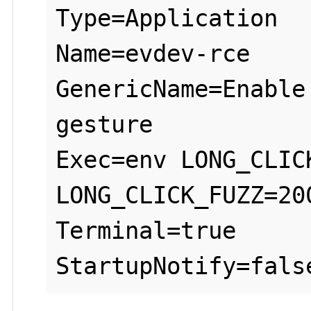
Type=Application

Name=evdev-rce

GenericName=Enable
gesture

Exec=env LONG_CLIC
LONG_CLICK_FUZZ=20
Terminal=true
