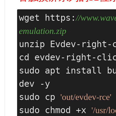
wget https:
//www.wave
emulation.zip
unzip Evdev-right-c
cd evdev-right-clic
sudo apt install b
dev -y

sudo cp 
'out/evdev-rce'
sudo chmod +x 
'/usr/l