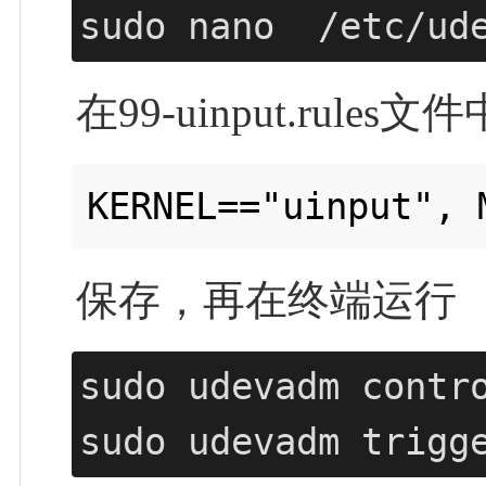
sudo nano  /etc/ud
在99-uinput.rules
保存，再在终端运行
sudo udevadm contro
sudo udevadm trigg