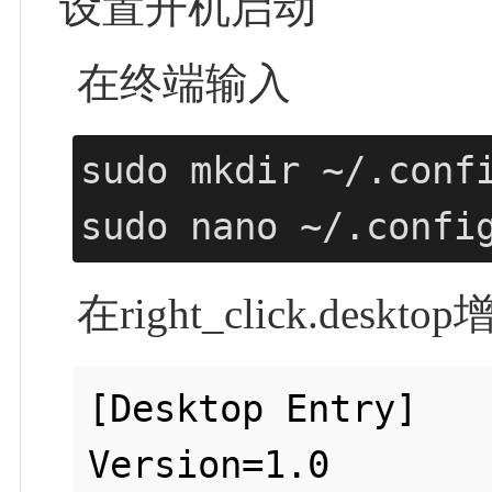
设置开机启动
在终端输入
sudo mkdir ~/.confi
sudo nano ~/.confi
在right_click.deskt
[Desktop Entry]

Version=1.0
