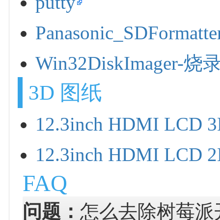
putty
Panasonic_SDForm
Win32DiskImager
3D 图纸
12.3inch HDMI LCD
12.3inch HDMI LCD
FAQ
问题：
怎么去除树莓派