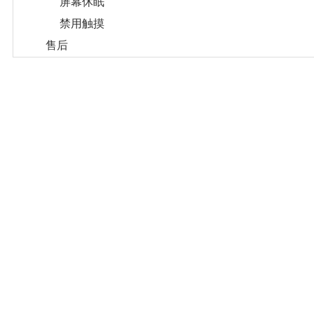
屏幕休眠
禁用触摸
售后