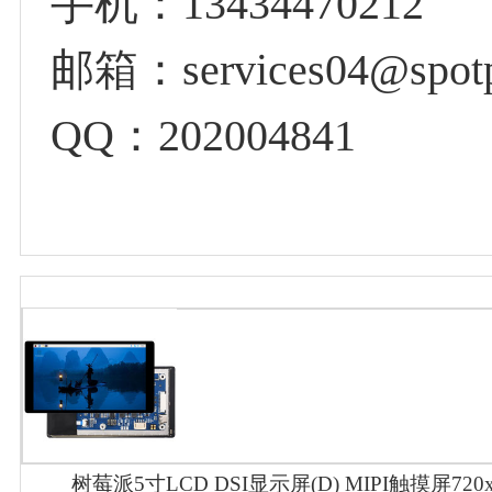
手机：13434470212
邮箱：services04@spotp
QQ：202004841
树莓派5寸LCD DSI显示屏(D) MIPI触摸屏720x