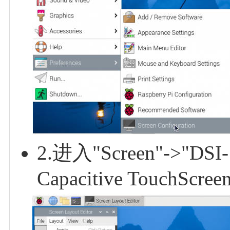
2.进入"Screen"->"DSI-
Capacitive TouchScree