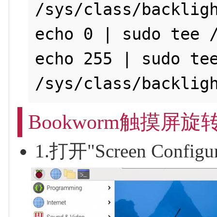
/sys/class/backligh
echo 0 | sudo tee /
echo 255 | sudo tee
Bookworm触摸屏旋
1.打开"Screen Confi