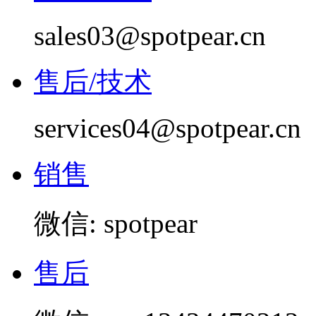
sales03@spotpear.cn
售后/技术
services04@spotpear.cn
销售
微信: spotpear
售后