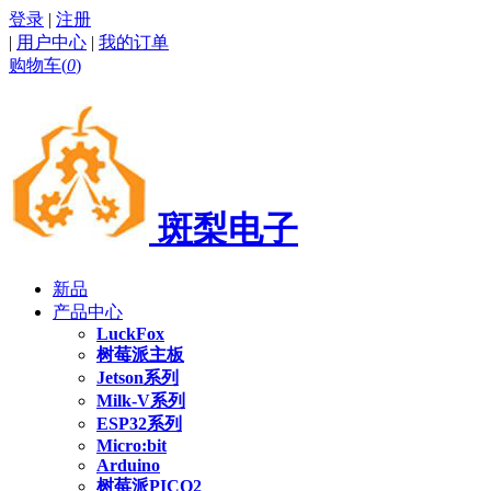
登录
|
注册
|
用户中心
|
我的订单
购物车(
0
)
斑梨电子
新品
产品中心
LuckFox
树莓派主板
Jetson系列
Milk-V系列
ESP32系列
Micro:bit
Arduino
树莓派PICO2