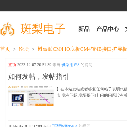
斑梨电子
新品
产品中心
>
>
首页
论坛
树莓派CM4 IO底板CM4转4B接口扩展板CM4 t
置顶
2023-12-07 20:51:39
来自
斑梨用户8
的提问
如何发帖，发帖指引
】在本站发帖或者答复任何帖子表明您确
击[我有问题,我要提问]】问的问题没有
2024-01-18 11:32:09
来自
斑梨游客95f04
的提问