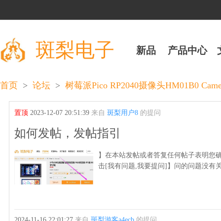
斑梨电子
新品
产品中心
>
>
首页
论坛
树莓派Pico RP2040摄像头HM01B0 Cam
置顶
2023-12-07 20:51:39
来自
斑梨用户8
的提问
如何发帖，发帖指引
】在本站发帖或者答复任何帖子表明您确
击[我有问题,我要提问]】问的问题没有
2024-11-16 22:01:27
来自
斑梨游客a4ecb
的提问