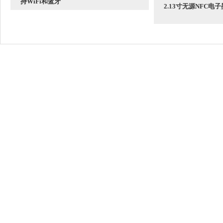
持WiFi和蓝牙
2.13寸无源NFC