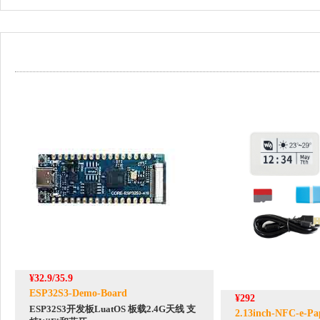
¥32.9/35.9
ESP32S3-Demo-Board
¥292
ESP32S3开发板LuatOS 板载2.4G天线 支
2.13inch-NFC-e-Pa