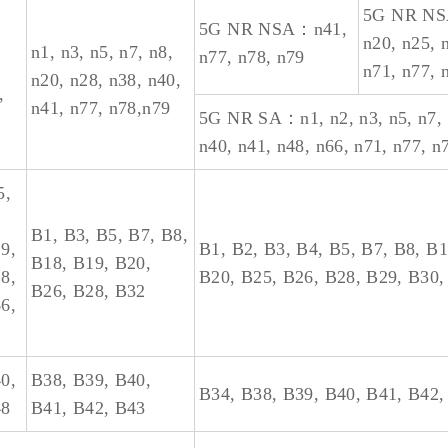
5G NR NSA
5G NR NSA：n41,
n20, n25, 
n1, n3, n5, n7, n8,
n77, n78, n79
n71, n77, 
n20, n28, n38, n40,
,
n41, n77, n78,n79
5G NR SA：n1, n2, n3, n5, n7, n
n40, n41, n48, n66, n71, n77, n
5,
B1, B3, B5, B7, B8,
9,
B1, B2, B3, B4, B5, B7, B8, B
B18, B19, B20,
8,
B20, B25, B26, B28, B29, B30,
B26, B28, B32
6,
0,
B38, B39, B40,
B34, B38, B39, B40, B41, B42,
48
B41, B42, B43