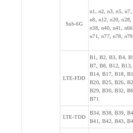
n1, n2, n3, n5, n7,
n8, n12, n20, n28,
Sub-6G
n38, n40, n41, n66
n71, n77, n78, n79
B1, B2, B3, B4, B
B7, B8, B12, B13,
B14, B17, B18, B1
LTE-FDD
B20, B25, B26, B2
B29, B30, B32, B6
B71
B34, B38, B39, B4
LTE-TDD
B41, B42, B43, B