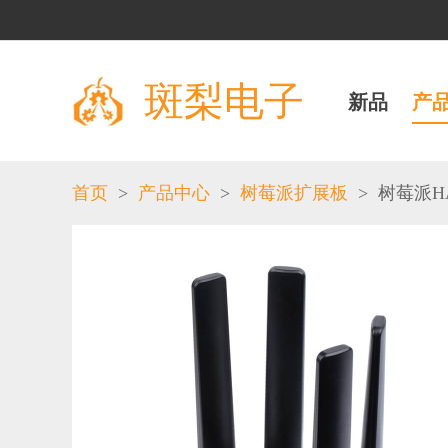
斑梨电子
新品
产
>
>
>
首页
产品中心
树莓派扩展板
树莓派HA