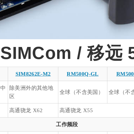
SIMCom / 移远 
SIM8262E-M2
RM500Q-GL
RM500
、中
除美洲外的其他地
全球（不含美国）
全球（不
区
高通骁龙 X62
高通骁龙 X55
工作频段