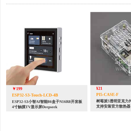
¥21
￥199
PI5-CASE-F
ESP32-S3-Touch-LCD-4B
树莓派5透明亚克力
ESP32-S3小智AI智能86盒子N16R8开发板
支持安装官方散热器
4寸触摸TV显示屏Deepseek