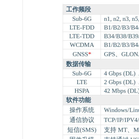
工作频段
Sub-6G
n1, n2, n3, n5
LTE-FDD
B1/B2/B3/B4
LTE-TDD
B34/B38/B39
WCDMA
B1/B2/B3/B4
GNSS
*
GPS、GLO
数据传输
Sub-6G
4 Gbps (DL) 
LTE
2 Gbps (DL) 
HSPA
42 Mbps (DL)
软件功能
操作系统
Windows/Lin
通信协议
TCP/IP/IPV4
短信(SMS)
支持 MT、M