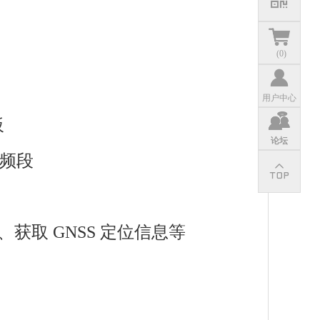
(
0
)
用户中心
板
论坛
多频段
、获取 GNSS 定位信息等