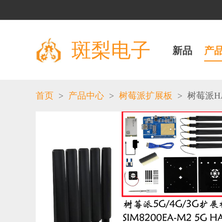
斑梨电子
新品
产
>
>
>
首页
产品中心
树莓派扩展板
树莓派HA