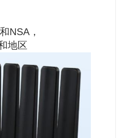
A和NSA，
和地区