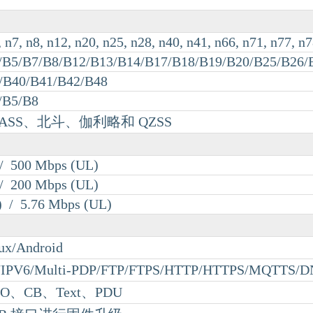
, n7, n8, n12, n20, n25, n28, n40, n41, n66, n71, n77, n
/B5/B7/B8/B12/B13/B14/B17/B18/B19/B20/B25/B26/
/B40/B41/B42/B48
/B5/B8
NASS、北斗、伽利略和 QZSS
/ 500 Mbps (UL)
/ 200 Mbps (UL)
 / 5.76 Mbps (UL)
ux/Android
/IPV6/Multi-PDP/FTP/FTPS/HTTP/HTTPS/MQTTS/D
O、CB、Text、PDU