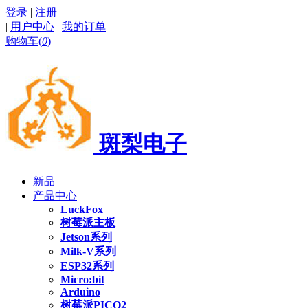
登录
|
注册
|
用户中心
|
我的订单
购物车(
0
)
斑梨电子
新品
产品中心
LuckFox
树莓派主板
Jetson系列
Milk-V系列
ESP32系列
Micro:bit
Arduino
树莓派PICO2