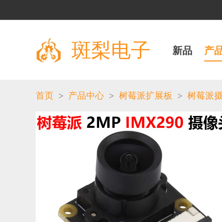
斑梨电子
新品
产
>
>
>
首页
产品中心
树莓派扩展板
树莓派