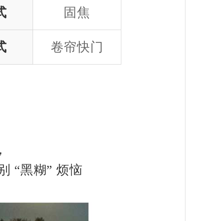
式
固焦
式
卷帘快门
，
“黑糊” 烦恼