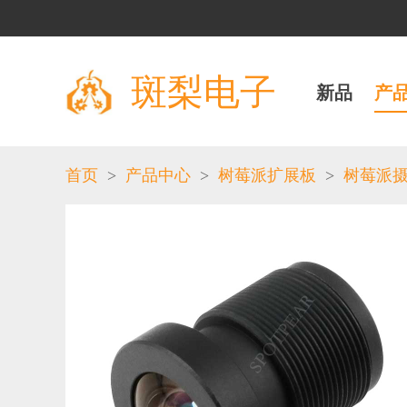
斑梨电子
新品
产
>
>
>
首页
产品中心
树莓派扩展板
树莓派