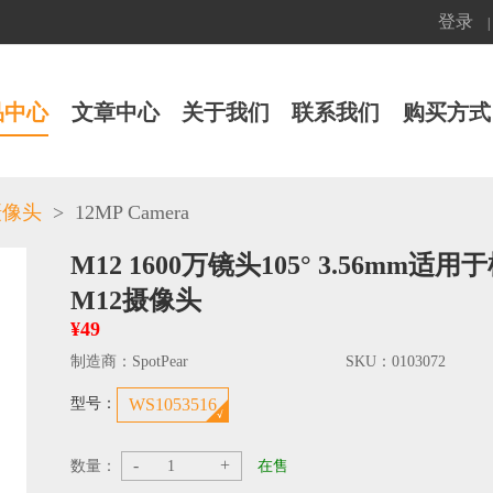
登录
|
品中心
文章中心
关于我们
联系我们
购买方式
>
12MP Camera
摄像头
M12 1600万镜头105° 3.56mm适用于树
M12摄像头
¥49
制造商：
SpotPear
SKU：
0103072
型号：
WS1053516
-
+
数量：
在售