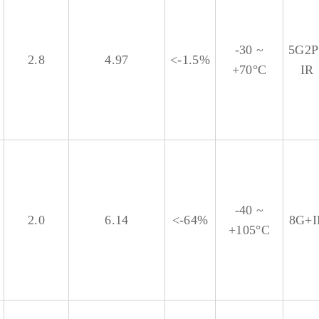
-30 ~
5G2P
2.8
4.97
<-1.5%
+70°C
IR
-40 ~
2.0
6.14
<-64%
8G+I
+105°C