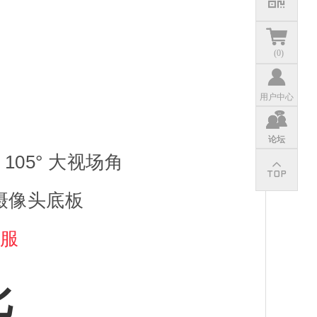
(
0
)
用户中心
论坛
，105° 大视场角
 摄像头底板
客服
比