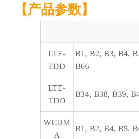
【产品参数】
LTE-
B1, B2, B3, B4, B
FDD
B66
LTE-
B34, B38, B39, B
TDD
WCDM
B1, B2, B4, B5, B
A