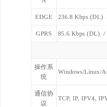
A
EDGE
236.8 Kbps (DL) 
GPRS
85.6 Kbps (DL) /
操作系
Windows/Linux/A
统
通信协
TCP, IP, IPV4, I
议